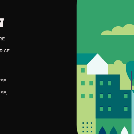
N
E 
 CE 
SE 
SE, 